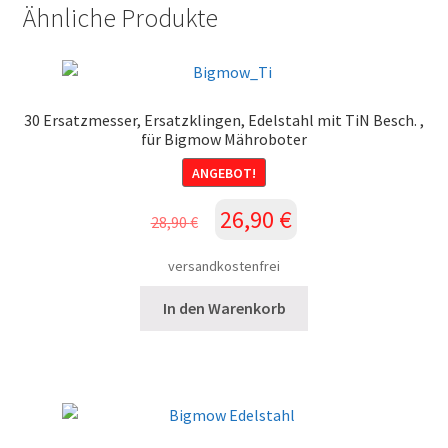
Mähroboter
Ähnliche Produkte
Menge
30 Ersatzmesser, Ersatzklingen, Edelstahl mit TiN Besch. ,
für Bigmow Mähroboter
ANGEBOT!
Ursprünglicher
Aktueller
26,90
€
28,90
€
Preis
Preis
war:
ist:
versandkostenfrei
28,90 €
26,90 €.
In den Warenkorb