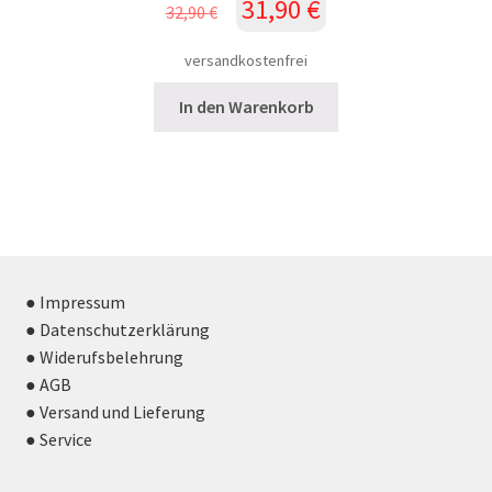
Ursprünglicher
Aktueller
31,90
€
32,90
€
Preis
Preis
war:
ist:
versandkostenfrei
32,90 €
31,90 €.
In den Warenkorb
● Impressum
● Datenschutzerklärung
● Widerufsbelehrung
● AGB
● Versand und Lieferung
● Service