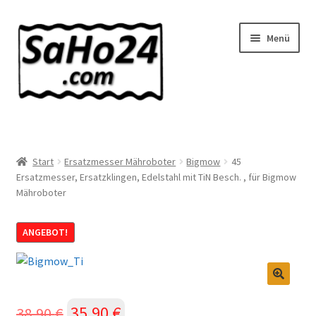
Zur
Zum
Menü
Navigation
Inhalt
springen
springen
SaHo24 Internethandel
Shop
Start
Ersatzmesser Mähroboter
Bigmow
45
Ersatzmesser, Ersatzklingen, Edelstahl mit TiN Besch. , für Bigmow
Mähroboter
Über uns
News
ANGEBOT!
Wissenswertes!
🔍
Kontakt
Ursprünglicher
35,90
€
Aktueller
38,90
€