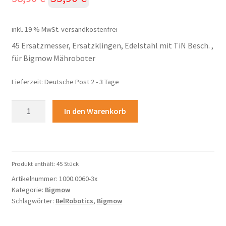
Preis
Preis
inkl. 19 % MwSt.
versandkostenfrei
war:
ist:
45 Ersatzmesser, Ersatzklingen, Edelstahl mit TiN Besch. ,
38,90 €
35,90 €.
für Bigmow Mähroboter
Lieferzeit:
Deutsche Post 2 - 3 Tage
45
In den Warenkorb
Ersatzmesser,
Ersatzklingen,
Edelstahl
mit
Produkt enthält: 45
Stück
TiN
Artikelnummer:
1000.0060-3x
Besch.
Kategorie:
Bigmow
,
Schlagwörter:
BelRobotics
,
Bigmow
für
Bigmow