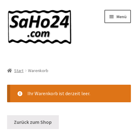
Zur
Zum
Menü
Navigation
Inhalt
springen
springen
SaHo24 Internethandel
Shop
Start
Warenkorb
Über uns
Ihr Warenkorb ist derzeit leer.
News
Wissenswertes!
Zurück zum Shop
Kontakt