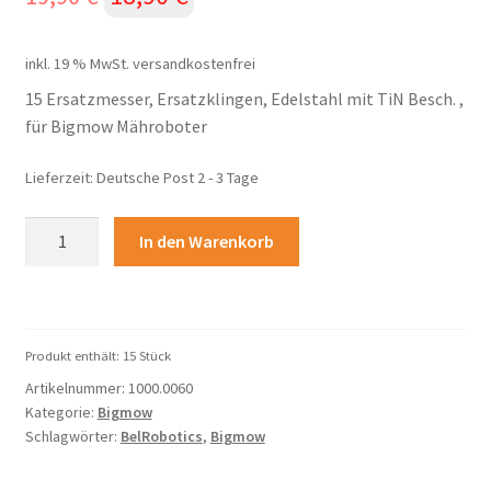
Preis
Preis
inkl. 19 % MwSt.
versandkostenfrei
war:
ist:
15 Ersatzmesser, Ersatzklingen, Edelstahl mit TiN Besch. ,
19,90 €
18,90 €.
für Bigmow Mähroboter
Lieferzeit:
Deutsche Post 2 - 3 Tage
15
In den Warenkorb
Ersatzmesser,
Ersatzklingen,
Edelstahl
mit
Produkt enthält: 15
Stück
TiN
Artikelnummer:
1000.0060
Besch.
Kategorie:
Bigmow
,
Schlagwörter:
BelRobotics
,
Bigmow
für
Bigmow