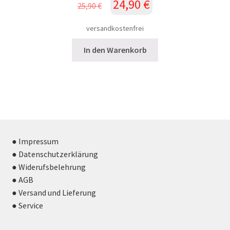
Ursprünglicher
Aktueller
24,90
€
25,90
€
Preis
Preis
war:
ist:
versandkostenfrei
25,90 €
24,90 €.
In den Warenkorb
● Impressum
● Datenschutzerklärung
● Widerufsbelehrung
● AGB
● Versand und Lieferung
● Service