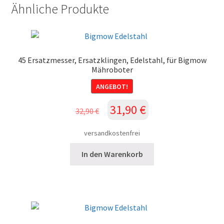
Mähroboter
Ähnliche Produkte
Menge
45 Ersatzmesser, Ersatzklingen, Edelstahl, für Bigmow
Mähroboter
ANGEBOT!
Ursprünglicher
Aktueller
31,90
€
32,90
€
Preis
Preis
war:
ist:
versandkostenfrei
32,90 €
31,90 €.
In den Warenkorb