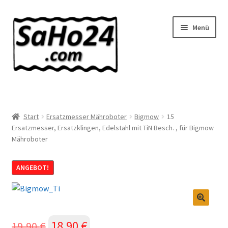
Zur
Zum
Menü
Navigation
Inhalt
springen
springen
SaHo24 Internethandel
Shop
Start
Ersatzmesser Mähroboter
Bigmow
15
Ersatzmesser, Ersatzklingen, Edelstahl mit TiN Besch. , für Bigmow
Mähroboter
Über uns
News
ANGEBOT!
Wissenswertes!
🔍
Kontakt
Ursprünglicher
18,90
€
Aktueller
19,90
€