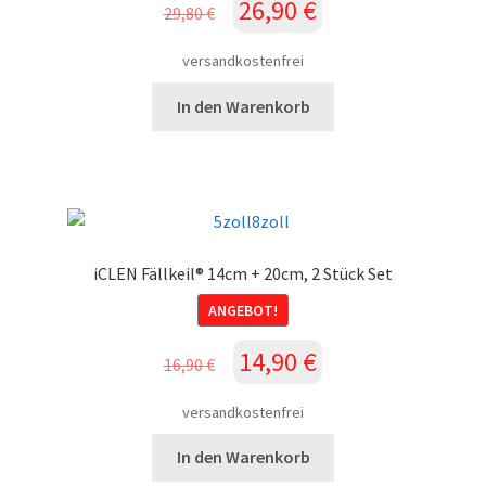
Ursprünglicher
Aktueller
26,90
€
29,80
€
Preis
Preis
war:
ist:
versandkostenfrei
29,80 €
26,90 €.
In den Warenkorb
iCLEN Fällkeil® 14cm + 20cm, 2 Stück Set
ANGEBOT!
Ursprünglicher
Aktueller
14,90
€
16,90
€
Preis
Preis
war:
ist:
versandkostenfrei
16,90 €
14,90 €.
In den Warenkorb