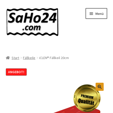
Zur
Zum
Menü
Navigation
Inhalt
springen
springen
SaHo24 Internethandel
Shop
Start
Fällkeile
iCLEN® Fällkeil 20cm
Über uns
ANGEBOT!
News
🔍
Wissenswertes!
Kontakt