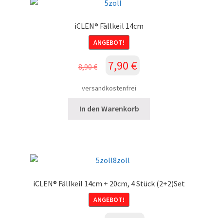
iCLEN® Fällkeil 14cm
ANGEBOT!
Ursprünglicher
Aktueller
7,90
€
8,90
€
Preis
Preis
war:
ist:
versandkostenfrei
8,90 €
7,90 €.
In den Warenkorb
iCLEN® Fällkeil 14cm + 20cm, 4 Stück (2+2)Set
ANGEBOT!