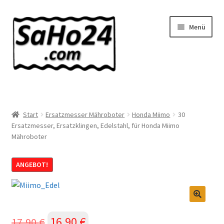
Zur
Zum
Menü
Navigation
Inhalt
springen
springen
SaHo24 Internethandel
Shop
Start
Ersatzmesser Mähroboter
Honda Miimo
30
Ersatzmesser, Ersatzklingen, Edelstahl, für Honda Miimo
Mähroboter
Über uns
News
ANGEBOT!
Wissenswertes!
🔍
Kontakt
Ursprünglicher
16,90
€
Aktueller
17,90
€