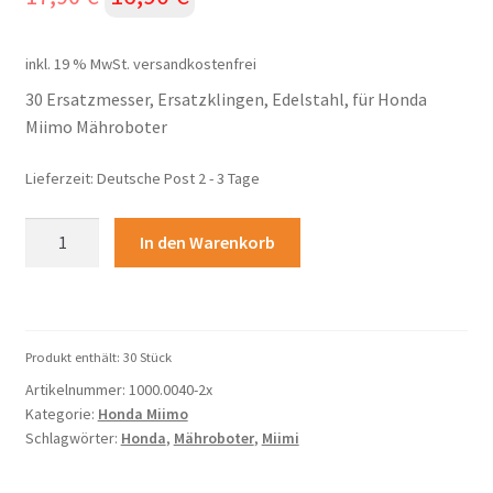
Preis
Preis
inkl. 19 % MwSt.
versandkostenfrei
war:
ist:
30 Ersatzmesser, Ersatzklingen, Edelstahl, für Honda
17,90 €
16,90 €.
Miimo Mähroboter
Lieferzeit:
Deutsche Post 2 - 3 Tage
30
In den Warenkorb
Ersatzmesser,
Ersatzklingen,
Edelstahl,
für
Produkt enthält: 30
Stück
Honda
Artikelnummer:
1000.0040-2x
Miimo
Kategorie:
Honda Miimo
Mähroboter
Schlagwörter:
Honda
,
Mähroboter
,
Miimi
Menge