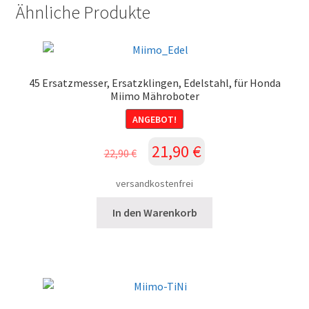
Ähnliche Produkte
45 Ersatzmesser, Ersatzklingen, Edelstahl, für Honda
Miimo Mähroboter
ANGEBOT!
Ursprünglicher
Aktueller
21,90
€
22,90
€
Preis
Preis
war:
ist:
versandkostenfrei
22,90 €
21,90 €.
In den Warenkorb