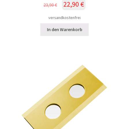
Ursprünglicher
Aktueller
22,90
€
23,90
€
Preis
Preis
war:
ist:
versandkostenfrei
23,90 €
22,90 €.
In den Warenkorb