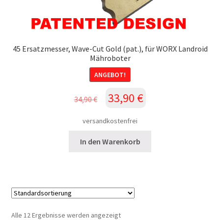
45 Ersatzmesser, Wave-Cut Gold (pat.), für WORX Landroid
Mähroboter
ANGEBOT!
Ursprünglicher
Aktueller
33,90
€
34,90
€
Preis
Preis
war:
ist:
versandkostenfrei
34,90 €
33,90 €.
In den Warenkorb
Alle 12 Ergebnisse werden angezeigt