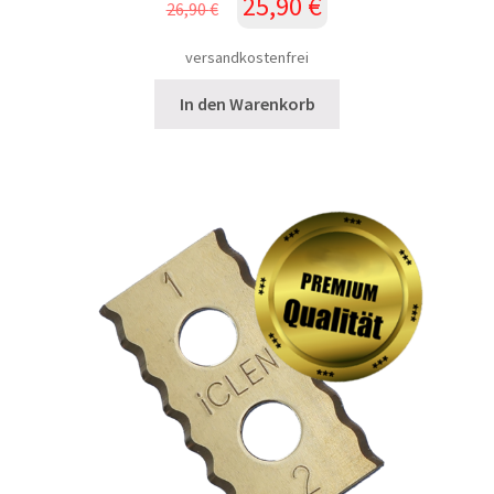
25,90
€
26,90
€
Preis
Preis
war:
ist:
versandkostenfrei
26,90 €
25,90 €.
In den Warenkorb