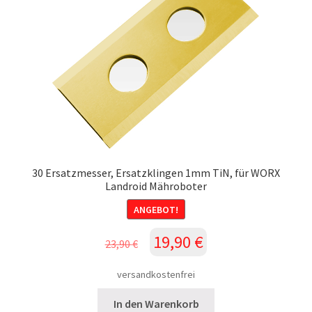
30 Ersatzmesser, Ersatzklingen 1mm TiN, für WORX
Landroid Mähroboter
ANGEBOT!
Ursprünglicher
Aktueller
19,90
€
23,90
€
Preis
Preis
war:
ist:
versandkostenfrei
23,90 €
19,90 €.
In den Warenkorb