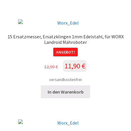
15 Ersatzmesser, Ersatzklingen 1mm Edelstahl, für WORX
Landroid Mähroboter
ANGEBOT!
Ursprünglicher
Aktueller
11,90
€
12,90
€
Preis
Preis
war:
ist:
versandkostenfrei
12,90 €
11,90 €.
In den Warenkorb