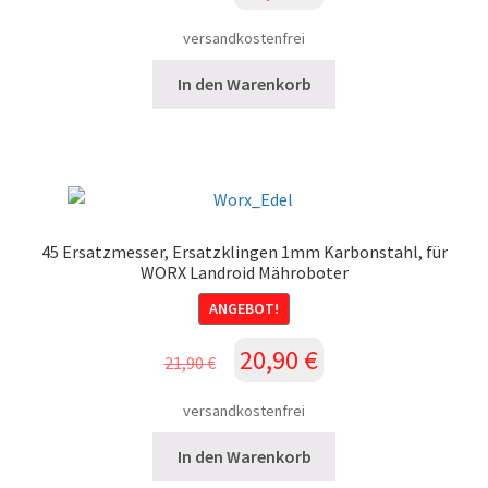
Preis
Preis
war:
ist:
versandkostenfrei
16,90 €
15,90 €.
In den Warenkorb
45 Ersatzmesser, Ersatzklingen 1mm Karbonstahl, für
WORX Landroid Mähroboter
ANGEBOT!
Ursprünglicher
Aktueller
20,90
€
21,90
€
Preis
Preis
war:
ist:
versandkostenfrei
21,90 €
20,90 €.
In den Warenkorb