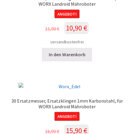
WORX Landroid Mähroboter
ANGEBOT!
Ursprünglicher
Aktueller
10,90
€
11,90
€
Preis
Preis
war:
ist:
versandkostenfrei
11,90 €
10,90 €.
In den Warenkorb
30 Ersatzmesser, Ersatzklingen 1mm Karbonstahl, für
WORX Landroid Mähroboter
ANGEBOT!
Ursprünglicher
Aktueller
15,90
€
16,90
€