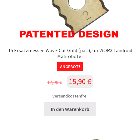
15 Ersatzmesser, Wave-Cut Gold (pat.), für WORX Landroid
Mähroboter
ANGEBOT!
Ursprünglicher
Aktueller
15,90
€
17,90
€
Preis
Preis
war:
ist:
versandkostenfrei
17,90 €
15,90 €.
In den Warenkorb