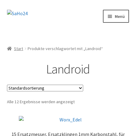
Zur
Zum
Menü
Navigation
Inhalt
springen
springen
SaHo24 Internethandel
Shop
Start
Produkte verschlagwortet mit „Landroid“
Über uns
Landroid
News
Wissenswertes!
Alle 12 Ergebnisse werden angezeigt
Kontakt
15 Ersatzmesser, Ersatzklingen 1mm Karbonstahl, für