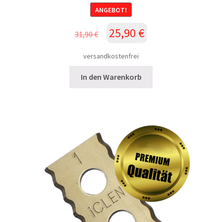
ANGEBOT!
Ursprünglicher
Aktueller
25,90
€
31,90
€
Preis
Preis
war:
ist:
versandkostenfrei
31,90 €
25,90 €.
In den Warenkorb