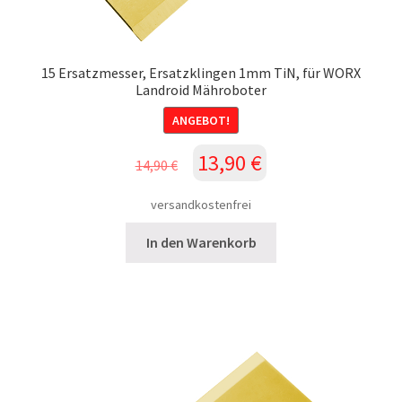
15 Ersatzmesser, Ersatzklingen 1mm TiN, für WORX
Landroid Mähroboter
ANGEBOT!
Ursprünglicher
Aktueller
13,90
€
14,90
€
Preis
Preis
war:
ist:
versandkostenfrei
14,90 €
13,90 €.
In den Warenkorb