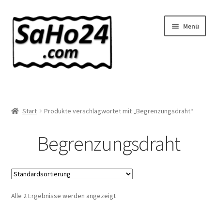
Zur
Zum
Menü
Navigation
Inhalt
springen
springen
SaHo24 Internethandel
Shop
Start
Produkte verschlagwortet mit „Begrenzungsdraht“
Über uns
Begrenzungsdraht
News
Wissenswertes!
Alle 2 Ergebnisse werden angezeigt
Kontakt