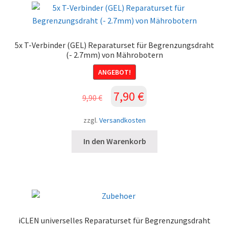
5x T-Verbinder (GEL) Reparaturset für Begrenzungsdraht
(- 2.7mm) von Mährobotern
ANGEBOT!
Ursprünglicher
Aktueller
7,90
€
9,90
€
Preis
Preis
war:
ist:
zzgl.
Versandkosten
9,90 €
7,90 €.
In den Warenkorb
iCLEN universelles Reparaturset für Begrenzungsdraht