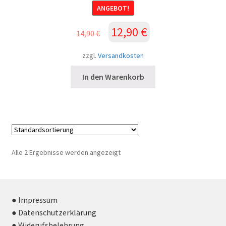
ANGEBOT!
Ursprünglicher
Aktueller
12,90
€
14,90
€
Preis
Preis
war:
ist:
zzgl.
Versandkosten
14,90 €
12,90 €.
In den Warenkorb
Alle 2 Ergebnisse werden angezeigt
● Impressum
● Datenschutzerklärung
● Widerufsbelehrung