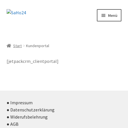
Zur
Zum
Menü
Navigation
Inhalt
springen
springen
SaHo24 Internethandel
Shop
Start
Kundenportal
Über uns
[jetpackcrm_clientportal]
News
Wissenswertes!
● Impressum
Kontakt
● Datenschutzerklärung
● Widerufsbelehrung
● AGB